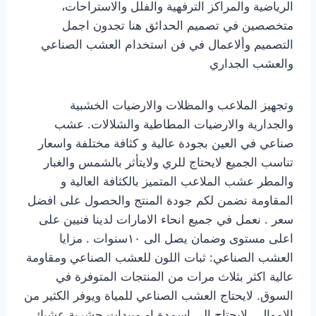
الرياضية والمراكز الترفهية والفلل والاستراحات،
متخصصين في تصميم الحدائق هنا تجدون اجمل
التصميم وألاعمال في فن استخدام العشب الصناعي
والعشب الجداري
وتجهيز الملاعب والمظلات والارضيات الخشبية
والجدارية والارضيات المطاطية والشلالات. عشب
صناعي في العين بجودة عالية و كثافة مختلفة واسعار
تناسب الجميع لايحتاج للري ولايتأثر بالشمس والغبار
والمطر عشب الملاعب المتميز بالكثافة العالية و
المقاومة نضمن لكم جودة المنتج والحصول على افضل
سعر . نعمل في جميع انحاء الامارات لدينا فنيين على
اعلى مستوى وضمان يصل الى ١٠سنوات . مزايا
العشب الصناعي: ثبات اللون للعشب الصناعي ومقاومة
عالية اكثر بثلاث مرات من المنتجات المتوفرة في
السوق. لايحتاج العشب الصناعي للمياة ويوفر الكثير من
الاموال . لايحتاج الى اسمدة او مبيدات حشرية عشبك