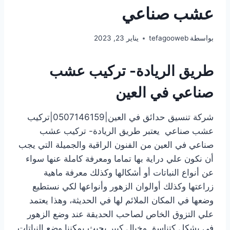
عشب صناعي
بواسطة
tefagooweb
يناير 23, 2023
طريق الريادة- تركيب عشب
صناعي في العين
شركة تنسيق حدائق في العين|0507146159|تركيب
عشب صناعي يعتبر طريق الريادة- تركيب عشب
صناعي في العين من الفنون الراقية والجميلة التي يجب
أن نكون علي دراية بها تماما ومعرفة كاملة عنها سواء
عن أنواع النباتات أو أشكالها وكذلك معرفة ماهية
زراعتها وكذلك أوالوان الزهور وأنواعها لكي نستطيع
وضعها في المكان الملائم لها في الحديثة، وهذا يعتمد
علي التزوق الخاص لصاحب الحديقة عند وضع الزهور
في بشكل كتناسق وخيال كبير بحيث يمكننا وضع النباتات