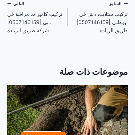
تصفّح
السابق
التالي
تركيب ستلايت دش في
تركيب كاميرات مراقبة في
المقالات
ابوظبي |0507146159|
دبي |0507146159|
طريق الريادة
شركة طريق الريادة
موضوعات ذات صلة