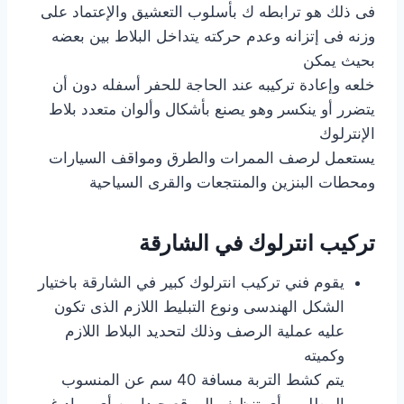
فى ذلك هو ترابطه ك بأسلوب التعشيق والإعتماد على
وزنه فى إتزانه وعدم حركته يتداخل البلاط بين بعضه
بحيث يمكن
خلعه وإعادة تركيبه عند الحاجة للحفر أسفله دون أن
يتضرر أو ينكسر وهو يصنع بأشكال وألوان متعدد بلاط
الإنترلوك
يستعمل لرصف الممرات والطرق ومواقف السيارات
ومحطات البنزين والمنتجعات والقرى السياحية
تركيب انترلوك في الشارقة
يقوم فني تركيب انترلوك كبير في الشارقة باختيار
الشكل الهندسى ونوع التبليط اللازم الذى تكون
عليه عملية الرصف وذلك لتحديد البلاط اللازم
وكميته
يتم كشط التربة مسافة 40 سم عن المنسوب
المطلوب أى تنظيف الموقع جيدا من أى مواد غير